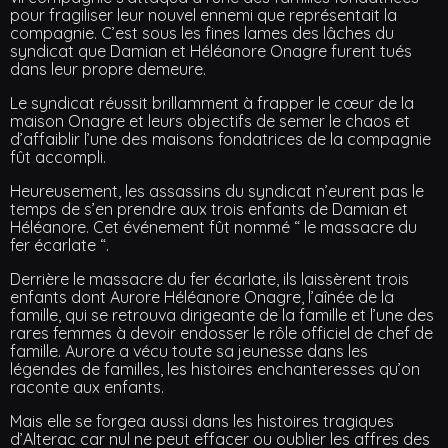
pour fragiliser leur nouvel ennemi que représentait la
compagnie. C’est sous les fines lames des lâches du
syndicat que Damian et Héléanore Onagre furent tués
dans leur propre demeure.
Le syndicat réussit brillamment à frapper le cœur de la
maison Onagre et leurs objectifs de semer le chaos et
d’affaiblir l’une des maisons fondatrices de la compagnie
fût accompli.
Heureusement, les assassins du syndicat n’eurent pas le
temps de s’en prendre aux trois enfants de Damian et
Héléanore. Cet événement fût nommé “ le massacre du
fer écarlate “.
Derrière le massacre du fer écarlate, ils laissèrent trois
enfants dont Aurore Héléanore Onagre, l’aînée de la
famille, qui se retrouva dirigeante de la famille et l’une des
rares femmes à devoir endosser le rôle officiel de chef de
famille. Aurore a vécu toute sa jeunesse dans les
légendes de familles, les histoires enchanteresses qu’on
raconte aux enfants.
Mais elle se forgea aussi dans les histoires tragiques
d’Alterac car nul ne peut effacer ou oublier les affres des