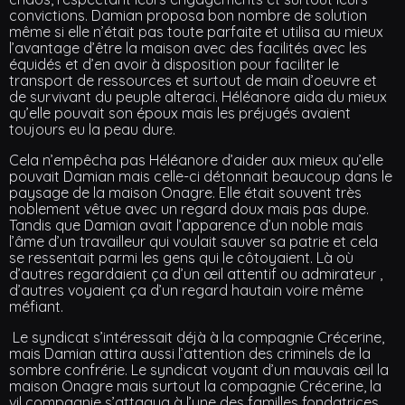
convictions. Damian proposa bon nombre de solution
même si elle n’était pas toute parfaite et utilisa au mieux
l’avantage d’être la maison avec des facilités avec les
équidés et d’en avoir à disposition pour faciliter le
transport de ressources et surtout de main d’oeuvre et
de survivant du peuple alteraci. Héléanore aida du mieux
qu’elle pouvait son époux mais les préjugés avaient
toujours eu la peau dure.
Cela n’empêcha pas Héléanore d’aider aux mieux qu’elle
pouvait Damian mais celle-ci détonnait beaucoup dans le
paysage de la maison Onagre. Elle était souvent très
noblement vêtue avec un regard doux mais pas dupe.
Tandis que Damian avait l’apparence d’un noble mais
l’âme d’un travailleur qui voulait sauver sa patrie et cela
se ressentait parmi les gens qui le côtoyaient. Là où
d’autres regardaient ça d’un œil attentif ou admirateur ,
d’autres voyaient ça d’un regard hautain voire même
méfiant.
Le syndicat s’intéressait déjà à la compagnie Crécerine,
mais Damian attira aussi l’attention des criminels de la
sombre confrérie. Le syndicat voyant d’un mauvais œil la
maison Onagre mais surtout la compagnie Crécerine, la
vil compagnie s’attaqua à l’une des familles fondatrices