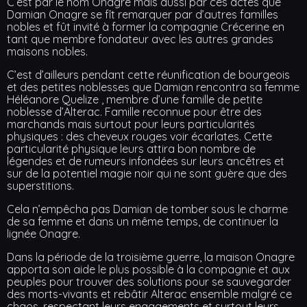
C’est par le nom Onagre mais aussi par ces actes que
Damian Onagre se fît remarquer par d’autres familles
nobles et fût invité à former la compagnie Crécerine en
tant que membre fondateur avec les autres grandes
maisons nobles.
C’est d’ailleurs pendant cette réunification de bourgeois
et des petites noblesses que Damian rencontra sa femme
Héléanore Quelize , membre d’une famille de petite
noblesse d’Alterac. Famille reconnue pour être des
marchands mais surtout pour leurs particularités
physiques : des cheveux rouges voir écarlates. Cette
particularité physique leurs attira bon nombre de
légendes et de rumeurs infondées sur leurs ancêtres et
sur de la potentiel magie noir qui ne sont guère que des
superstitions.
Cela n’empêcha pas Damian de tomber sous le charme
de sa femme et dans un même temps, de continuer la
lignée Onagre.
Dans la période de la troisième guerre, la maison Onagre
apporta son aide le plus possible à la compagnie et aux
peuples pour trouver des solutions pour se sauvegarder
des morts-vivants et rebâtir Alterac ensemble malgré ce
chaos, respectant leurs engagements et surtout leurs